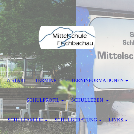
⌂ START
TERMINE
ELTERNINFORMATIONEN
SCHULPROFIL
SCHULLEBEN
SCHULFAMILIE
SCHULBERATUNG
LINKS