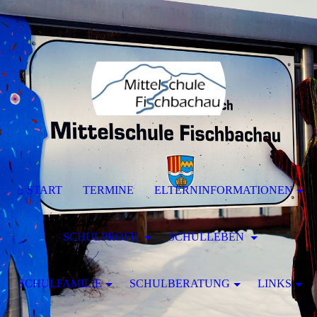
⌂ START
TERMINE
ELTERNINFORMATIONEN
SCHULPROFIL
SCHULLEBEN
SCHULFAMILIE
SCHULBERATUNG
LINKS