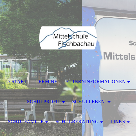
⌂ START
TERMINE
ELTERNINFORMATIONEN
SCHULPROFIL
SCHULLEBEN
SCHULFAMILIE
SCHULBERATUNG
LINKS